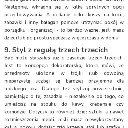
Następnie, wkradnij się w kilka sprytnych opcji
przechowywania. A dodanie kilku koszy na koce,
zabawki i inny bałagan pomoże utrzymać pokój w
porządku i organizacji - to bardzo ważne, jeśli masz
dzieci lub po prostu spędzasz więcej czasu w domu!
9. Styl z regułą trzech trzecich
Być może słyszałeś już o zasadzie trzech trzecich.
Jest to koncepcja dekoratorska, która mówi, że
przedmioty ułożone w trójki (lub dowolną
nieparzystą liczbę) są bardziej przyjemne dla
ludzkiego oka. Dlatego też stylizuj powierzchnie,
pamiętając o tej zasadzie - niezależnie od tego, co
umieścisz na stoliku do kawy, kredensie czy
komodzie. Dotyczy to również dzieł sztuki, a nawet
rozmieszczenia mebli. Jeśli masz niewykorzystany
kąt w pokoju, dodając trio krzesła, stół lub szafkę i