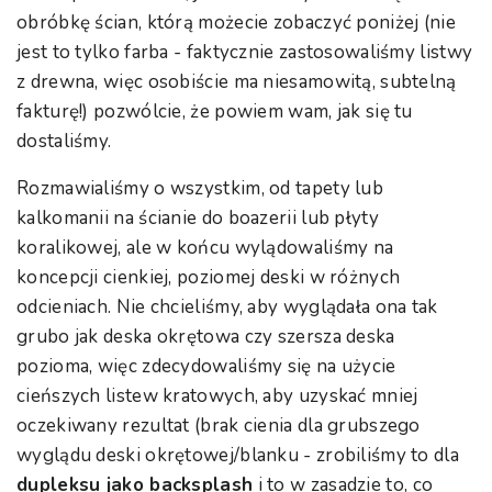
obróbkę ścian, którą możecie zobaczyć poniżej (nie
jest to tylko farba - faktycznie zastosowaliśmy listwy
z drewna, więc osobiście ma niesamowitą, subtelną
fakturę!) pozwólcie, że powiem wam, jak się tu
dostaliśmy.
Rozmawialiśmy o wszystkim, od tapety lub
kalkomanii na ścianie do boazerii lub płyty
koralikowej, ale w końcu wylądowaliśmy na
koncepcji cienkiej, poziomej deski w różnych
odcieniach. Nie chcieliśmy, aby wyglądała ona tak
grubo jak deska okrętowa czy szersza deska
pozioma, więc zdecydowaliśmy się na użycie
cieńszych listew kratowych, aby uzyskać mniej
oczekiwany rezultat (brak cienia dla grubszego
wyglądu deski okrętowej/blanku - zrobiliśmy to dla
dupleksu jako backsplash
i to w zasadzie to, co