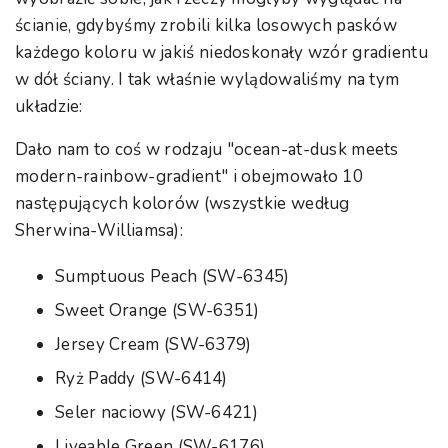
ścianie, gdybyśmy zrobili kilka losowych pasków
każdego koloru w jakiś niedoskonały wzór gradientu
w dół ściany. I tak właśnie wylądowaliśmy na tym
układzie:
Dało nam to coś w rodzaju "ocean-at-dusk meets
modern-rainbow-gradient" i obejmowało 10
następujących kolorów (wszystkie według
Sherwina-Williamsa):
Sumptuous Peach (SW-6345)
Sweet Orange (SW-6351)
Jersey Cream (SW-6379)
Ryż Paddy (SW-6414)
Seler naciowy (SW-6421)
Liveable Green (SW-6176)