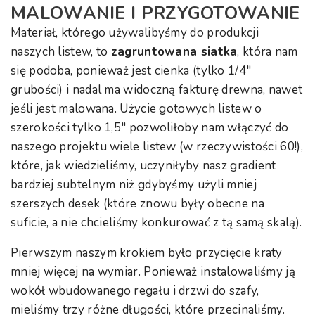
MALOWANIE I PRZYGOTOWANIE
Materiał, którego używalibyśmy do produkcji
naszych listew, to
zagruntowana siatka
, która nam
się podoba, ponieważ jest cienka (tylko 1/4″
grubości) i nadal ma widoczną fakturę drewna, nawet
jeśli jest malowana. Użycie gotowych listew o
szerokości tylko 1,5″ pozwoliłoby nam włączyć do
naszego projektu wiele listew (w rzeczywistości 60!),
które, jak wiedzieliśmy, uczyniłyby nasz gradient
bardziej subtelnym niż gdybyśmy użyli mniej
szerszych desek (które znowu były obecne na
suficie, a nie chcieliśmy konkurować z tą samą skalą).
Pierwszym naszym krokiem było przycięcie kraty
mniej więcej na wymiar. Ponieważ instalowaliśmy ją
wokół wbudowanego regału i drzwi do szafy,
mieliśmy trzy różne długości, które przecinaliśmy.