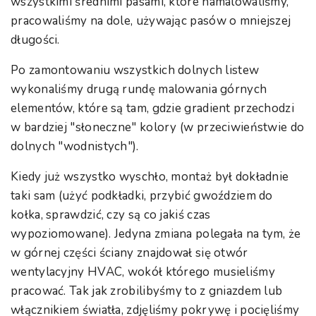
wszystkimi średnimi pasami, które namalowaliśmy,
pracowaliśmy na dole, używając pasów o mniejszej
długości.
Po zamontowaniu wszystkich dolnych listew
wykonaliśmy drugą rundę malowania górnych
elementów, które są tam, gdzie gradient przechodzi
w bardziej "słoneczne" kolory (w przeciwieństwie do
dolnych "wodnistych").
Kiedy już wszystko wyschło, montaż był dokładnie
taki sam (użyć podkładki, przybić gwoździem do
kołka, sprawdzić, czy są co jakiś czas
wypoziomowane). Jedyna zmiana polegała na tym, że
w górnej części ściany znajdował się otwór
wentylacyjny HVAC, wokół którego musieliśmy
pracować. Tak jak zrobilibyśmy to z gniazdem lub
włącznikiem światła, zdjęliśmy pokrywę i pocięliśmy