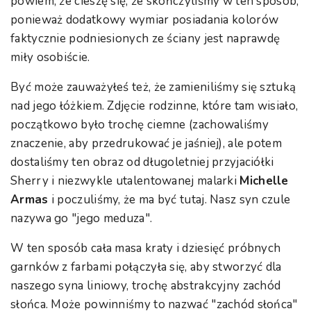
powiem, że cieszę się, że skończyliśmy w ten sposób,
ponieważ dodatkowy wymiar posiadania kolorów
faktycznie podniesionych ze ściany jest naprawdę
miły osobiście.
Być może zauważyłeś też, że zamieniliśmy się sztuką
nad jego łóżkiem. Zdjęcie rodzinne, które tam wisiało,
początkowo było trochę ciemne (zachowaliśmy
znaczenie, aby przedrukować je jaśniej), ale potem
dostaliśmy ten obraz od długoletniej przyjaciółki
Sherry i niezwykle utalentowanej malarki
Michelle
Armas
i poczuliśmy, że ma być tutaj. Nasz syn czule
nazywa go "jego meduza".
W ten sposób cała masa kraty i dziesięć próbnych
garnków z farbami połączyła się, aby stworzyć dla
naszego syna liniowy, trochę abstrakcyjny zachód
słońca. Może powinniśmy to nazwać "zachód słońca"