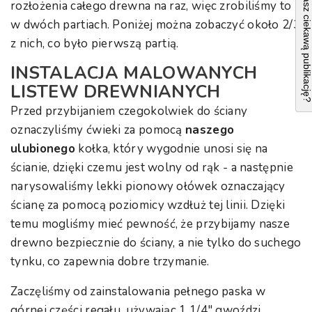
Masz ciekawą publikacj
rozłożenia całego drewna na raz, więc zrobiliśmy to
w dwóch partiach. Poniżej można zobaczyć około 2/3
z nich, co było pierwszą partią.
INSTALACJA MALOWANYCH
LISTEW DREWNIANYCH
Przed przybijaniem czegokolwiek do ściany
oznaczyliśmy ćwieki za pomocą
naszego
ulubionego
kołka, który wygodnie unosi się na
ścianie, dzięki czemu jest wolny od rąk - a następnie
narysowaliśmy lekki pionowy ołówek oznaczający
ścianę za pomocą poziomicy wzdłuż tej linii. Dzięki
temu mogliśmy mieć pewność, że przybijamy nasze
drewno bezpiecznie do ściany, a nie tylko do suchego
tynku, co zapewnia dobre trzymanie.
Zaczęliśmy od zainstalowania pełnego paska w
górnej części regału, używając 1 1/4″ gwoździ