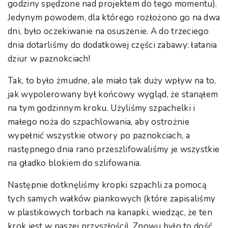
godziny spędzone nad projektem do tego momentu).
Jedynym powodem, dla którego rozłożono go na dwa
dni, było oczekiwanie na osuszenie. A do trzeciego
dnia dotarliśmy do dodatkowej części zabawy: łatania
dziur w paznokciach!
Tak, to było żmudne, ale miało tak duży wpływ na to,
jak wypolerowany był końcowy wygląd, że stanąłem
na tym godzinnym kroku. Użyliśmy szpachelki i
małego noża do szpachlowania, aby ostrożnie
wypełnić wszystkie otwory po paznokciach, a
następnego dnia rano przeszlifowaliśmy je wszystkie
na gładko blokiem do szlifowania.
Następnie dotknęliśmy kropki szpachli za pomocą
tych samych wałków piankowych (które zapisaliśmy
w plastikowych torbach na kanapki, wiedząc, że ten
krok jest w naszej przyszłości). Znowu było to dość