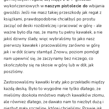
wykończeniowych w
naszym pistolecie do
wbijania
gwoździ. Jeśli nie masz takiej przeszkody jak regał z
książkami, prawdopodobnie chciałbyś po prostu
zacząć od deski rozdzielczej i pracować w górę - ale
ważne było dla nas, że mamy tu pełny kawałek, a nie
jakiś dziwny ślady, więc wybraliśmy to jako nasz
pierwszy kawałek i pracowaliśmy zarówno w górę
jak i w dół ściany stamtąd. Znowu, poziom pomógł
nam upewnić się, że zaczynamy bez niczego, co
skończyłoby się na skosie w górę lub w dół, jak
poszliśmy.
Zastosowaliśmy kawałki kraty jako przekładki między
każdą deską. Było to wygodne nie tylko dlatego, że
mieliśmy dookoła mnóstwo małych kawałków złomu,
ale również dlatego, że dawało nam to niezbyt dużą i
niezbyt małą szczelinę, której chcieliśmy. Prawie jak