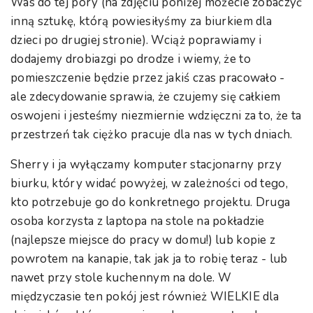
Was do tej pory (na zdjęciu poniżej możecie zobaczyć
inną sztukę, którą powiesiłyśmy za biurkiem dla
dzieci po drugiej stronie). Wciąż poprawiamy i
dodajemy drobiazgi po drodze i wiemy, że to
pomieszczenie będzie przez jakiś czas pracowało -
ale zdecydowanie sprawia, że czujemy się całkiem
oswojeni i jesteśmy niezmiernie wdzięczni za to, że ta
przestrzeń tak ciężko pracuje dla nas w tych dniach.
Sherry i ja wyłączamy komputer stacjonarny przy
biurku, który widać powyżej, w zależności od tego,
kto potrzebuje go do konkretnego projektu. Druga
osoba korzysta z laptopa na stole na pokładzie
(najlepsze miejsce do pracy w domu!) lub kopie z
powrotem na kanapie, tak jak ja to robię teraz - lub
nawet przy stole kuchennym na dole. W
międzyczasie ten pokój jest również WIELKIE dla