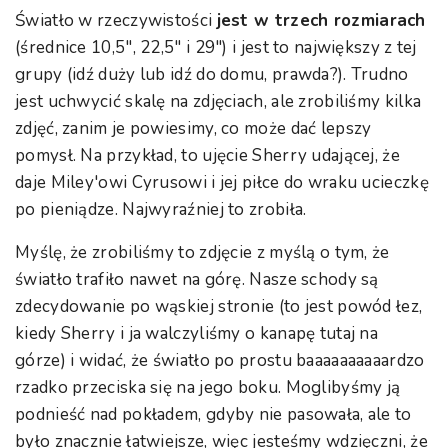
Światło w rzeczywistości
jest w trzech rozmiarach
(średnice 10,5″, 22,5″ i 29″) i jest to największy z tej
grupy (idź duży lub idź do domu, prawda?). Trudno
jest uchwycić skalę na zdjęciach, ale zrobiliśmy kilka
zdjęć, zanim je powiesimy, co może dać lepszy
pomysł. Na przykład, to ujęcie Sherry udającej, że
daje Miley'owi Cyrusowi i jej piłce do wraku ucieczkę
po pieniądze. Najwyraźniej to zrobiła.
Myślę, że zrobiliśmy to zdjęcie z myślą o tym, że
światło trafiło nawet na górę. Nasze schody są
zdecydowanie po wąskiej stronie (to jest powód łez,
kiedy Sherry i ja walczyliśmy o kanapę tutaj na
górze) i widać, że światło po prostu baaaaaaaaaardzo
rzadko przeciska się na jego boku. Moglibyśmy ją
podnieść nad pokładem, gdyby nie pasowała, ale to
było znacznie łatwiejsze, więc jesteśmy wdzięczni, że