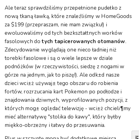
Ale teraz sprawdziliśmy przepełnione pudełko z
nową tkaną ławką, które znaleźliśmy w HomeGoods
za $199 (przepraszam, nie mam związku!) i
ewoluowaliśmy od tych bezkształtnych worków
fasolowych do
tych tapicerowanych otomanów
.
Zdecydowanie wyglądają one nieco ładniej niż
torebki fasolowe i są o wiele lepsze w dziale
podnóżków (w rzeczywistości, siedzę z nogami w
górze na jednym, jak to piszę!). Ale odk±d nasze
dzieci wci±ż używaj± tego obszaru do robienia
fortów, rozrzucania kart Pokemon po podłodze i
znajdowania dziwnych, wyprofilowanych pozycji, z
których mog± ogl±dać telewizję - wci±ż chcieli¶my
mieć alternatywę "stolika do kawy", który byłby
miękko-obrzeżny i łatwy do przesuwania.
Plus w szczyptę mogą być dodatkowe miejsca