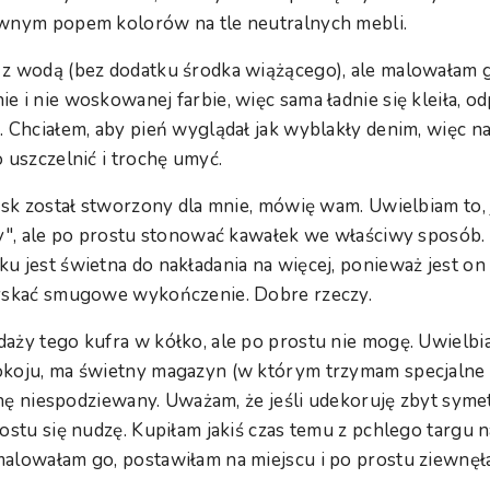
awnym popem kolorów na tle neutralnych mebli.
 z wodą (bez dodatku środka wiążącego), ale malowałam 
e i nie woskowanej farbie, więc sama ładnie się kleiła, o
. Chciałem, aby pień wyglądał jak wyblakły denim, więc n
 uszczelnić i trochę umyć.
wosk został stworzony dla mnie, mówię wam. Uwielbiam to, 
ły", ale po prostu stonować kawałek we właściwy sposób
u jest świetna do nakładania na więcej, ponieważ jest on 
zyskać smugowe wykończenie. Dobre rzeczy.
aży tego kufra w kółko, ale po prostu nie mogę. Uwielbi
koju, ma świetny magazyn (w którym trzymam specjalne r
ochę niespodziewany. Uważam, że jeśli udekoruję zbyt syme
rostu się nudzę. Kupiłam jakiś czas temu z pchlego targu
alowałam go, postawiłam na miejscu i po prostu ziewnęł