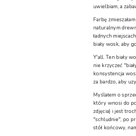
uwielbiam, a zab
Farbę zmieszałam
naturalnym drewni
ładnych miejscach
biały wosk, aby go
Y'all. Ten biały 
nie krzyczeć "bia
konsystencja wosk
za bardzo, aby u
Myślałem o sprzed
który wnosi do po
zdjęcia) i jest tr
"schludnie", po p
stół końcowy, nam