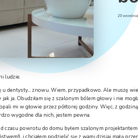
20 wrześni
i ludzie.
u dentysty... znowu. Wiem, przypadkowo. Ale muszę wiedz
y jak ja. Obudziłam się z szalonym bólem głowy i nie mog
opali mi w głowie przez półtorej godziny. Więc, z godziną
rdzo wygodne dla nich, jestem pewna.
, od czasu powrotu do domu byłem szalonym projektante
twem!), i chciałem podzielić się z wami dzisiaj małą prze