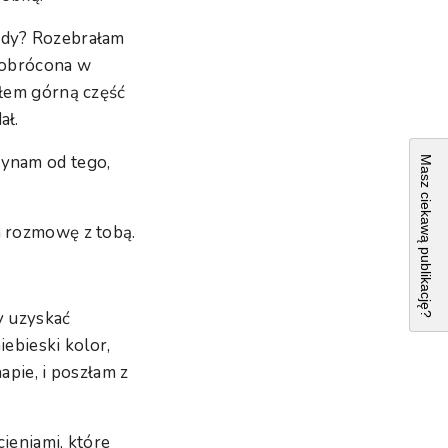
iedy? Rozebrałam
e obrócona w
iłem górną część
ał.
zynam od tego,
Masz ciekawą publikację?
a rozmowę z tobą.
by uzyskać
iebieski kolor,
pie, i poszłam z
ieniami, które