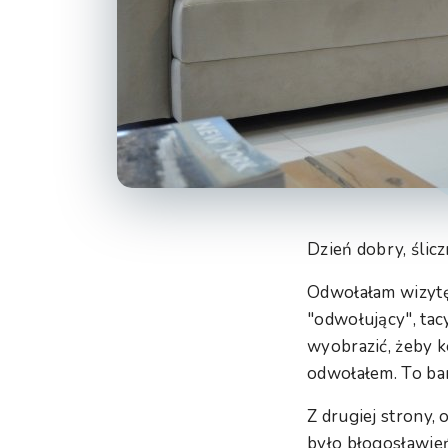
Dzień dobry, śliczn
Odwołałam wizytę 
"odwołujący", tac
wyobrazić, żeby k
odwołałem. To ba
Z drugiej strony
było błogosławieńs