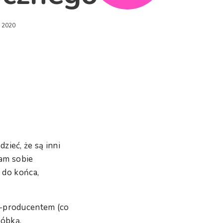
a 2020
ieć, że są inni
łam sobie
 do końca,
m-producentem (co
róbką.