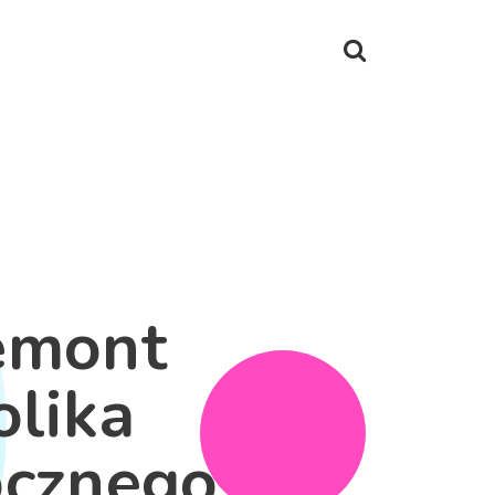
emont
olika
cznego