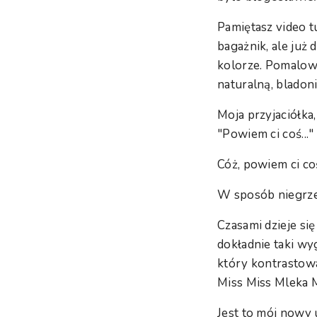
Pamiętasz video 
bagażnik, ale już
kolorze. Pomalowa
naturalną, bladon
Moja przyjaciółka
"Powiem ci coś..."
Cóż, powiem ci co
W sposób niegrze
Czasami dzieje się
dokładnie taki wy
który kontrastow
Miss Miss Mleka M
Jest to mój nowy 