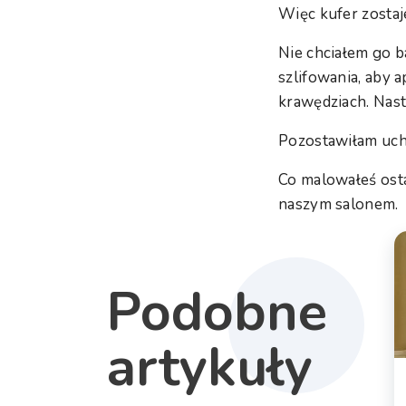
Więc kufer zostaje.
Nie chciałem go b
szlifowania, aby a
krawędziach. Nas
Pozostawiłam uchw
Co malowałeś ost
naszym salonem.
Podobne
artykuły