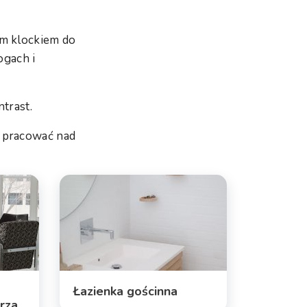
ym klockiem do
ogach i
trast.
i pracować nad
Łazienka gościnna
rza