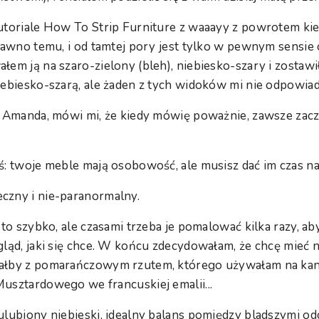
tutoriale How To Strip Furniture z waaayy z powrotem k
 dawno temu, i od tamtej pory jest tylko w pewnym sensi
łem ją na szaro-zielony (bleh), niebiesko-szary i zostaw
iebiesko-szarą, ale żaden z tych widoków mi nie odpowiad
, Amanda, mówi mi, że kiedy mówię poważnie, zawsze zac
ś: twoje meble mają osobowość, ale musisz dać im czas n
czny i nie-paranormalny.
 to szybko, ale czasami trzeba je pomalować kilka razy, a
gląd, jaki się chce. W końcu zdecydowałam, że chcę mieć n
ałby z pomarańczowym rzutem, którego używałam na kana
usztardowego we francuskiej emalii...
ulubiony niebieski, idealny balans pomiędzy bladszymi odc