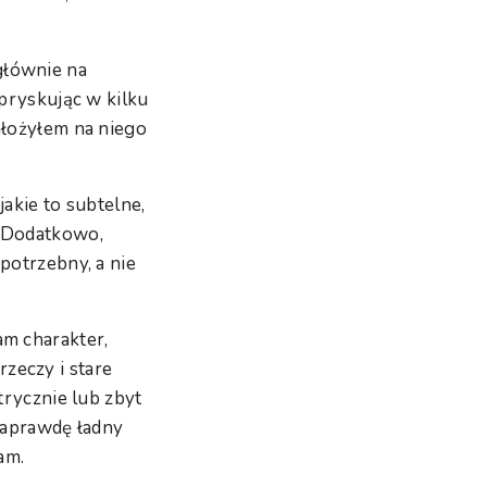
głównie na
dpryskując w kilku
ałożyłem na niego
jakie to subtelne,
. Dodatkowo,
potrzebny, a nie
am charakter,
zeczy i stare
trycznie lub zbyt
 naprawdę ładny
am.