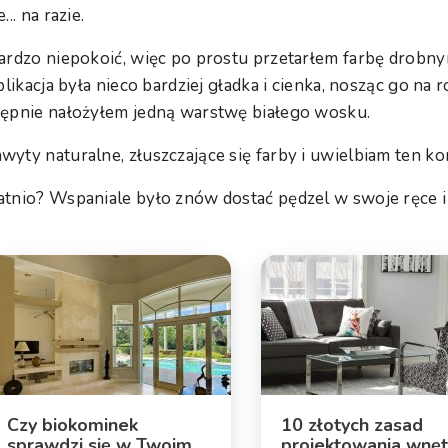
.. na razie.
ardzo niepokoić, więc po prostu przetarłem farbę drobn
plikacja była nieco bardziej gładka i cienka, nosząc go na r
tępnie nałożyłem jedną warstwę białego wosku.
yty naturalne, złuszczające się farby i uwielbiam ten kon
atnio? Wspaniale było znów dostać pędzel w swoje ręce 
Czy biokominek
10 złotych zasad
sprawdzi się w Twoim
projektowania wnęt