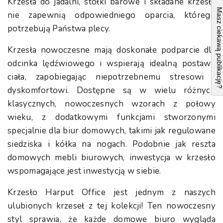
Krzesła do jadalni, stołki barowe i składane krzesła
Masz ciekawą publikacj
nie zapewnią odpowiedniego oparcia, którego
potrzebują Państwa plecy.
Krzesła nowoczesne mają doskonałe podparcie dla
odcinka lędźwiowego i wspierają idealną postawę
ciała, zapobiegając niepotrzebnemu stresowi i
dyskomfortowi. Dostępne są w wielu różnych
klasycznych, nowoczesnych wzorach z połowy
wieku, z dodatkowymi funkcjami stworzonymi
specjalnie dla biur domowych, takimi jak regulowane
siedziska i kółka na nogach. Podobnie jak reszta
domowych mebli biurowych, inwestycja w krzesło
wspomagające jest inwestycją w siebie.
Krzesło Harput Office jest jednym z naszych
ulubionych krzeseł z tej kolekcji! Ten nowoczesny
styl sprawia, że każde domowe biuro wygląda